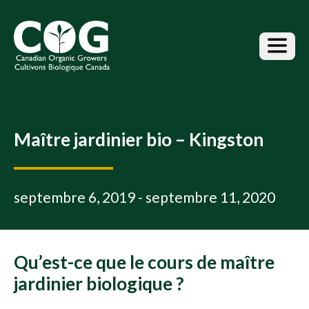
S
k
i
p
t
o
t
h
e
Maître jardinier bio – Kingston
c
o
n
t
septembre 6, 2019 - septembre 11, 2020
e
n
t
Qu’est-ce que le cours de maître
jardinier biologique ?