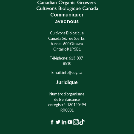
t
t
i
i
Communiquer
v
v
e
e
avec nous
:
:
Cultivons Biologique
Canada 56, rue Sparks,
bureau 600 Ottawa
Ontario K1P 5B1
Téléphone: 613-807-
8510
Email: info@cog.ca
Juridique
Numéro d'organisme
de bienfaisance
enregistré: 130140494
RR0001
F
T
L
Y
I
T
a
w
i
o
n
i