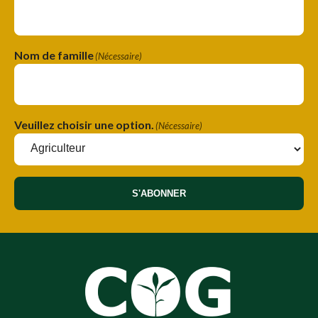
Nom de famille
(Nécessaire)
Veuillez choisir une option.
(Nécessaire)
S'ABONNER
A
A
l
l
t
t
e
e
r
r
n
n
a
a