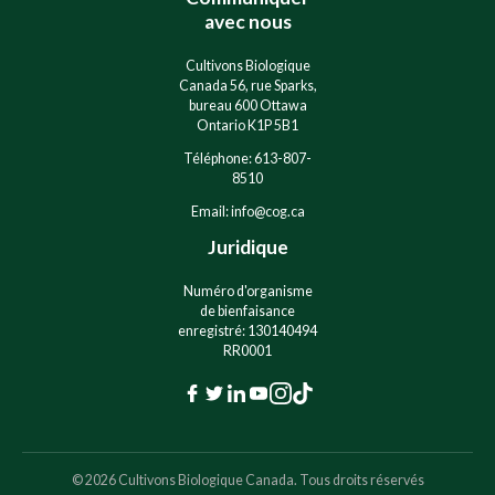
e
avec nous
:
Cultivons Biologique
Canada 56, rue Sparks,
bureau 600 Ottawa
Ontario K1P 5B1
Téléphone: 613-807-
8510
Email: info@cog.ca
Juridique
Numéro d'organisme
de bienfaisance
enregistré: 130140494
RR0001
F
T
L
Y
I
T
a
w
i
o
n
i
c
i
n
u
s
k
© 2026 Cultivons Biologique Canada. Tous droits réservés
e
t
k
t
t
T