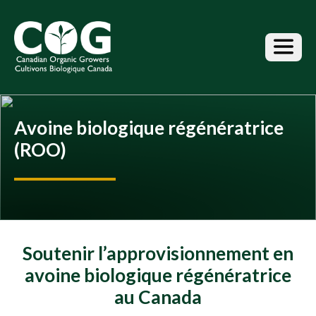
S
k
i
p
t
o
t
h
Avoine biologique régénératrice
e
c
(ROO)
o
n
t
e
n
t
Soutenir l’approvisionnement en
avoine biologique régénératrice
au Canada