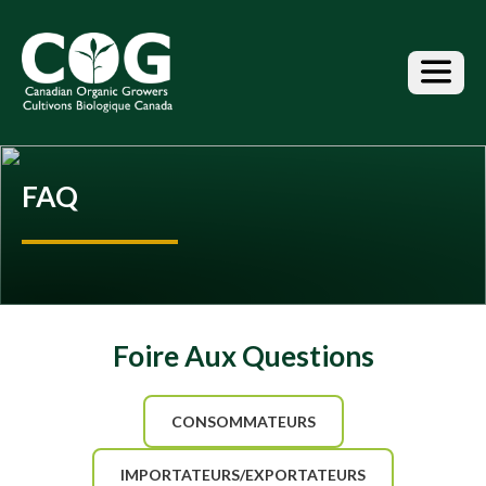
S
k
i
p
t
o
t
h
FAQ
e
c
o
n
t
e
n
Foire Aux Questions
t
CONSOMMATEURS
IMPORTATEURS/EXPORTATEURS